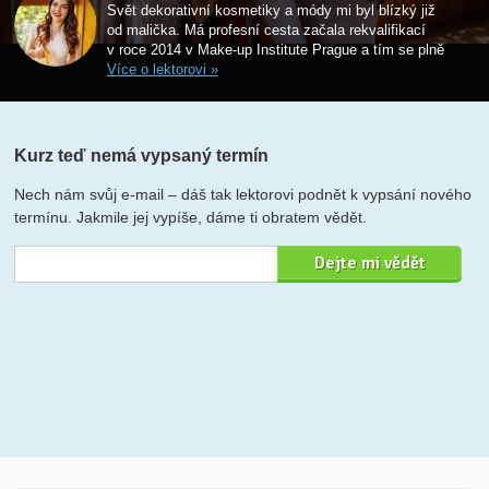
Svět dekorativní kosmetiky a módy mi byl blízký již
od malička. Má profesní cesta začala rekvalifikací
v roce 2014 v Make-up Institute Prague a tím se plně
Více o lektorovi »
Kurz teď nemá vypsaný termín
Nech nám svůj e-mail – dáš tak lektorovi podnět k vypsání nového
termínu. Jakmile jej vypíše, dáme ti obratem vědět.