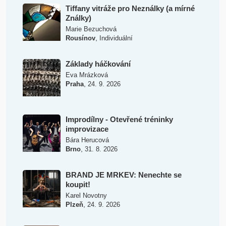
Tiffany vitráže pro Neználky (a mírné
Ználky)
Marie Bezuchová
,
Rousínov
Individuální
Základy háčkování
Eva Mrázková
,
Praha
24. 9. 2026
Improdílny - Otevřené tréninky
improvizace
Bára Herucová
,
Brno
31. 8. 2026
BRAND JE MRKEV: Nenechte se
koupit!
Karel Novotny
,
Plzeň
24. 9. 2026