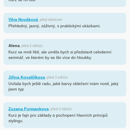
Věra Nováková
, před měsícem
Přehledný, jasný, záživný, s praktickými ukázkami.
Alena
, před 2 měsíci
Kurz se mně líbil, ale uměla bych si představit celodenní
seminář, ve kterém by se šlo více do hloubky.
Jiřina Kovalčíkova
, před 3 měsíci
Uvítala bych ještě radu, jaké barvy oblečení mám nosit, jaký
jsem typ
Zuzana Formankova
, před 3 měsíci
Kurz je fajn pro základy a pochopení hlavních principů
stylingu.