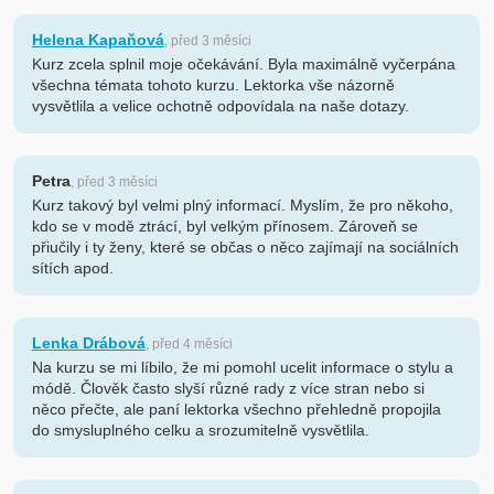
Helena Kapaňová
, před 3 měsíci
Kurz zcela splnil moje očekávání. Byla maximálně vyčerpána
všechna témata tohoto kurzu. Lektorka vše názorně
vysvětlila a velice ochotně odpovídala na naše dotazy.
Petra
, před 3 měsíci
Kurz takový byl velmi plný informací. Myslím, že pro někoho,
kdo se v modě ztrácí, byl velkým přínosem. Zároveň se
přiučily i ty ženy, které se občas o něco zajímají na sociálních
sítích apod.
Lenka Drábová
, před 4 měsíci
Na kurzu se mi líbilo, že mi pomohl ucelit informace o stylu a
módě. Člověk často slyší různé rady z více stran nebo si
něco přečte, ale paní lektorka všechno přehledně propojila
do smysluplného celku a srozumitelně vysvětlila.