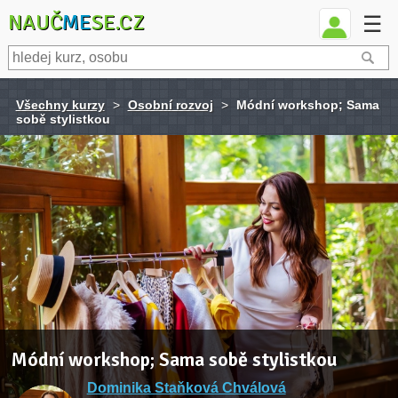
NAUČ
ME
SE.CZ
☰
Všechny kurzy
>
Osobní rozvoj
>
Módní workshop; Sama
sobě stylistkou
Módní workshop; Sama sobě stylistkou
Dominika Staňková Chválová