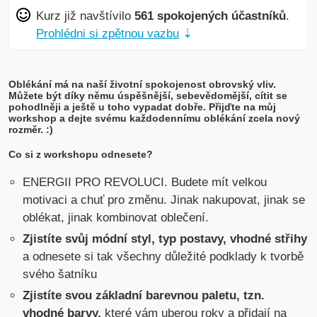
Kurz již navštívilo
561 spokojených účastníků
.
Prohlédni si zpětnou vazbu
⇣
Oblékání má na naší životní spokojenost obrovský vliv.
Můžete být díky němu úspěšnější, sebevědomější, cítit se
pohodlněji a ještě u toho vypadat dobře. Přijďte na můj
workshop a dejte svému každodennímu oblékání zcela nový
rozměr. :)
Co si z workshopu odnesete?
ENERGII PRO REVOLUCI. Budete mít velkou
motivaci a chuť pro změnu. Jinak nakupovat, jinak se
oblékat, jinak kombinovat oblečení.
Zjistíte svůj módní styl, typ postavy, vhodné střihy
a odnesete si tak všechny důležité podklady k tvorbě
svého šatníku
Zjistíte svou základní barevnou paletu, tzn.
vhodné barvy,
které vám uberou roky a přidají na