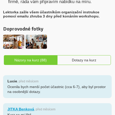
firmě, ráda vám připravím nabídku na míru.
Lektorka zašle všem účastníkům organizační instrukce
pomocí emailu zhruba 3 dny před konáním workshopu.
Doprovodné fotky
Názory na kurz (88)
Dotazy na kurz
Lucie
, před měsícem
Ocenila bych menší počet účastnic (cca 6-7), aby byl prostor
na osobnější dotazy.
JITKA Benková
, před měsícem
Kurz se mi líbil.