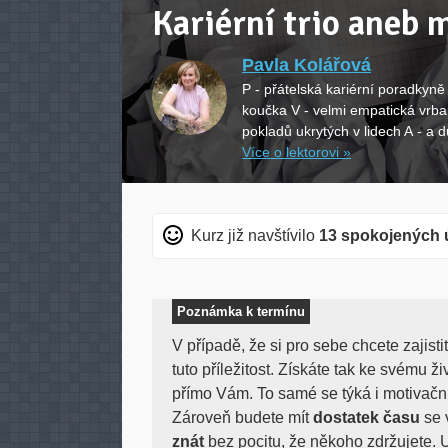
Kariérní trio aneb 
Pavla Kolářová
P - přátelská kariérní poradkyně 
koučka V - velmi empatická vrba
pokladů ukrytých v lidech A - a 
Více o lektorovi »
Kurz již navštívilo
13 spokojených 
Poznámka k termínu
V případě, že si pro sebe chcete zajisti
tuto příležitost. Získáte tak ke svému ž
přímo Vám. To samé se týká i motivačn
Zároveň budete mít
dostatek času
se 
znát
bez pocitu, že někoho zdržujete. 