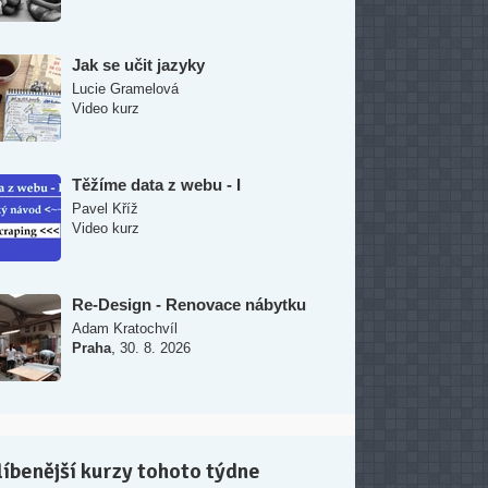
Jak se učit jazyky
Lucie Gramelová
Video kurz
Těžíme data z webu - I
Pavel Kříž
Video kurz
Re-Design - Renovace nábytku
Adam Kratochvíl
,
Praha
30. 8. 2026
íbenější kurzy tohoto týdne