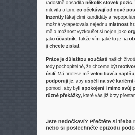
radostně obsadila
několik stovek pozic
.
mluvila o tom,
co očekávají od nové pos
Inzeráty
lákajícími kandidáty a nepopulá
možná vytapetovala nejednu
místnost hr
měla možnost vyzkoušet si nejen jako
org
jako
účastník
. Takže vím, jaké to je na
ob
ji
chcete získat
.
Práce je důležitou součástí
našich život
tedy pochopitelné, že chceme být
motivo
úsilí
. Má profese mě
velmi baví a naplňu
podporuji je
, aby
uspěli na své kariérní
pomoci, aby byli
spokojení i mimo svůj p
různé překážky
, které vás již brzy přest
Jste nedočkaví? Přečtěte si třeba
nebo si poslechněte epizodu pod