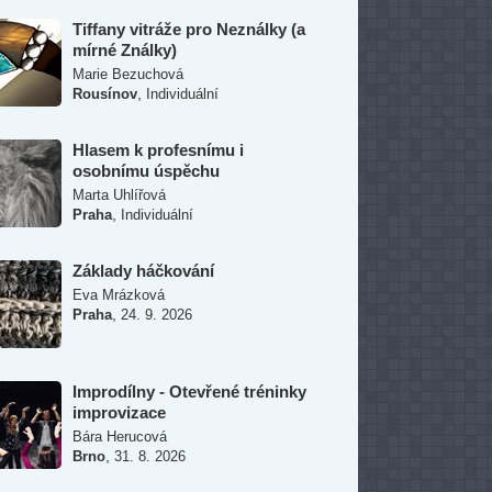
Tiffany vitráže pro Neználky (a
mírné Ználky)
Marie Bezuchová
,
Rousínov
Individuální
Hlasem k profesnímu i
osobnímu úspěchu
Marta Uhlířová
,
Praha
Individuální
Základy háčkování
Eva Mrázková
,
Praha
24. 9. 2026
Improdílny - Otevřené tréninky
improvizace
Bára Herucová
,
Brno
31. 8. 2026