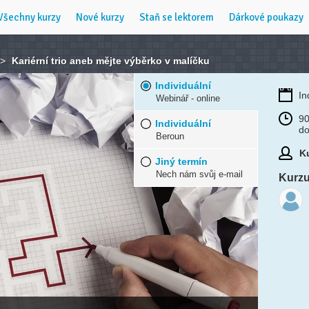
Všechny kurzy
Nové kurzy
Staň se lektorem
Dárkové poukazy
>
Kariérní trio aneb mějte výběrko v malíčku
Individuální
In
Webinář - online
90
Individuální
do
Beroun
Ku
Jiný termín
Nech nám svůj e-mail
Kurzu 