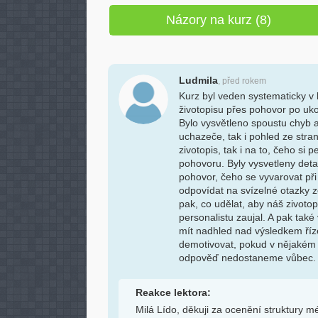
Názory na kurz (8)
Ludmila
, před rokem
Kurz byl veden systematicky v 
životopisu přes pohovor po uk
Bylo vysvětleno spoustu chyb 
uchazeče, tak i pohled ze stran
zivotopis, tak i na to, čeho si
pohovoru. Byly vysvetleny deta
pohovor, čeho se vyvarovat při
odpovídat na svízelné otazky z
pak, co udělat, aby náš zivoto
personalistu zaujal. A pak také
mít nadhled nad výsledkem říz
demotivovat, pokud v nějakém 
odpověď nedostaneme vůbec.
Reakce lektora:
Milá Lído, děkuji za ocenění struktury m