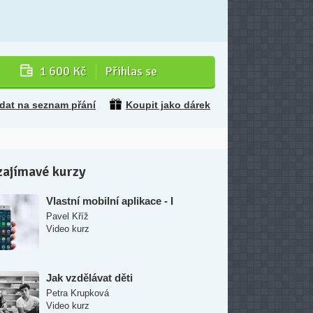
1 600 Kč
Přihlas se
idat na seznam přání
Koupit jako dárek
zajímavé kurzy
Vlastní mobilní aplikace - I
Pavel Kříž
Video kurz
Jak vzdělávat děti
Petra Krupková
Video kurz