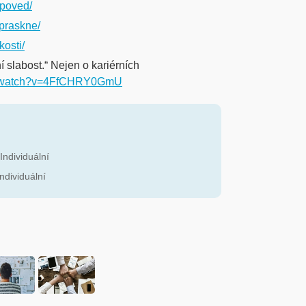
ypoved/
ipraskne/
kosti/
 slabost.“ Nejen o kariérních
om/watch?v=4FfCHRY0GmU
 Individuální
Individuální