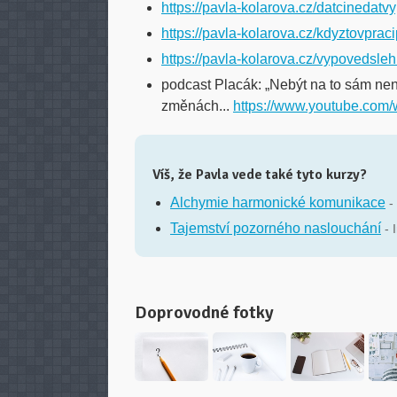
https://pavla-kolarova.cz/datcinedatv
https://pavla-kolarova.cz/kdyztovprac
https://pavla-kolarova.cz/vypovedsleh
podcast Placák: „Nebýt na to sám není
změnách...
https://www.youtube.c
Víš, že Pavla vede také tyto kurzy?
Alchymie harmonické komunikace
-
Tajemství pozorného naslouchání
- 
Doprovodné fotky