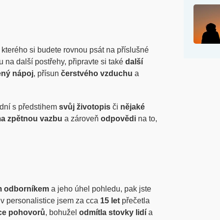
o kterého si budete rovnou psát na příslušné
 na další postřehy, připravte si také
další
ený nápoj
, přísun
čerstvého vzduchu
a
 dní s předstihem
svůj životopis
či
nějaké
a zpětnou vazbu
a zároveň
odpovědi
na to,
m odborníkem
a jeho úhel pohledu, pak jste
v personalistice jsem za cca
15 let
přečetla
íce pohovorů
, bohužel
odmítla stovky lidí
a