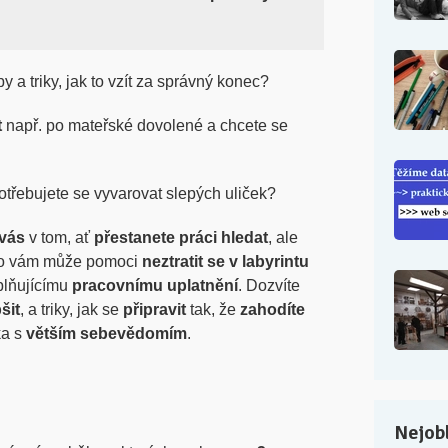
y a triky, jak to vzít za správný konec?
t
např. po mateřské dovolené a chcete se
otřebujete se vyvarovat slepých uliček?
vás
v tom, ať
přestanete práci hledat
, ale
 co vám může pomoci
neztratit se v labyrintu
plňujícímu
pracovnímu uplatnění
. Dozvíte
šit
, a triky, jak se
připravit
tak, že
zahodíte
ka s
větším sebevědomím
.
Nejobl