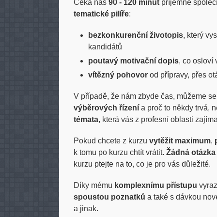
Čeká nás
90 - 120 minut
příjemné společ
tematické pilíře
:
bezkonkurenční životopis
, který vy
kandidátů
poutavý motivační dopis
, co oslov
vítězný pohovor
od přípravy, přes o
V případě, že nám zbyde čas, můžeme se 
výběrových řízení
a proč to někdy trvá,
témata
, která vás z profesní oblasti zajíma
Pokud chcete z kurzu
vytěžit maximum
,
k tomu po kurzu chtít vrátit.
Žádná otázka
kurzu ptejte na to, co je pro vás důležité.
Díky mému
komplexnímu přístupu
vyraz
spoustou poznatků
a také s dávkou no
a jinak.