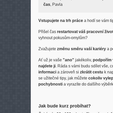
čas
, Pavla
Vstupujete na trh práce
a hodí se vám tip
Přišel čas
restartovat váš pracovní živo
vyhnout pokusům-omylům?
Zvažujete
změnu směru vaší kariéry
a p
Ať už je vaše
"ano"
jakékoliv,
podpořím 
najdete ji
. Ráda s vámi budu sdílet vše,
informaci
a zároveň si
zkrátit cestu
k na
se užitečné tipy, jak můžete
cokoliv vylep
pochybnosti
a vyrazíte do dalšího výběr
Jak bude kurz probíhat?