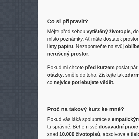
Co si připravit?
Mějte před sebou
vytištěný životopis
, d
místo poznámky. Ať máte dostatek prostoru
listy papíru
. Nezapomeňte na svůj
oblíb
nerušený prostor
.
Pokud mi chcete
před kurzem
poslat pár
otázky
, směle do toho. Získejte tak
zdarm
co
nejvíce potřebujete vědět
.
Proč na takový kurz ke mně?
Pokud vás láká spolupráce s
empatický
tu správně. Během své
dosavadní praxe
snad
10.000 životopisů
, absolvovala
tis