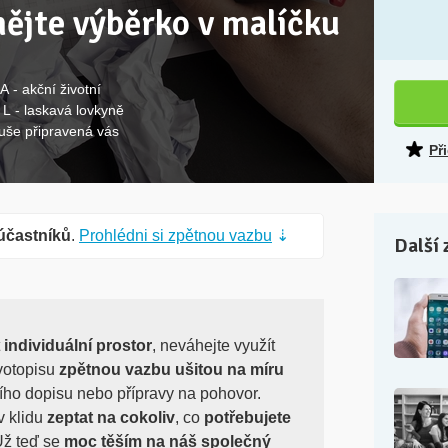
mějte výběrko v malíčku
A - akční životní
 L - laskavá lovkyně
duše připravená vás
Př
účastníků
.
Prohlédni si zpětnou vazbu
⇣
Další 
t
individuální prostor
, neváhejte využít
ivotopisu
zpětnou vazbu ušitou na míru
ího dopisu nebo přípravy na pohovor.
v klidu
zeptat na cokoliv
, co
potřebujete
Už teď se
moc těším na náš společný