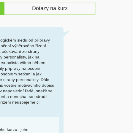
Dotazy na kurz
logickém sledu od přípravy
ončení výběrového řízení.
a očekávání ze strany
y personalisty, jak na
 personalista všímá během
ily přípravy na osobní
 osobním setkani a jak
e strany personalisty. Dále
pis vcetne motivačního dopisu
 v neposlední řadě, snažit se
ení a nenechat se odradit,
řízení neuspějeme či
ého kurzu i jeho