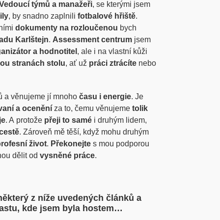
Vedoucí týmů a manažeři
, se kterými jsem
ily
, by snadno zaplnili
fotbalové hřiště
.
rními
dokumenty na rozloučenou
bych
adu Karlštejn
.
Assessment centrum
jsem
anizátor a hodnotitel
, ale i na vlastní kůži
ou stranách stolu
, ať už
práci ztrácíte
nebo
ů a věnujeme jí mnoho
času i energie
. Je
vaní a ocenění
za to, čemu věnujeme
tolik
je
. A protože
přeji to samé
i druhým lidem,
 cestě
. Zároveň mě těší, když mohu druhým
rofesní život
.
Překonejte
s mou podporou
anou dělit od
vysněné práce
.
 některý z níže uvedených článků a
castu, kde jsem byla hostem…