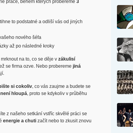
né práce, během kterých probereme
3
stihne to podstatné a odliší vás od jiných
í vašeho nového šéfa
tázky až po následné kroky
mrknout na to, co se děje v
zákulisí
 než se firma ozve. Nebo probereme
jiná
jí.
pište si cokoliv
, co vás zaujme a budete se
 není hloupá
, proto se kdykoliv v průběhu
íte z našeho setkání vstříc skvělé práci se
vé
energie a chuti
začít nebo to zkusit znovu