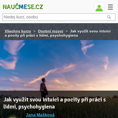
NAUČ
ME
SE.CZ
☰
Všechny kurzy
>
Osobní rozvoj
>
Jak využít svou intuici
a pocity při práci s lidmi, psychohygiena
Jak využít svou intuici a pocity při práci s
lidmi, psychohygiena
Jana Mašková