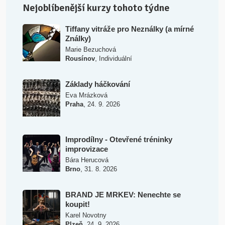
Nejoblíbenější kurzy tohoto týdne
Tiffany vitráže pro Neználky (a mírné
Ználky)
Marie Bezuchová
,
Rousínov
Individuální
Základy háčkování
Eva Mrázková
,
Praha
24. 9. 2026
Improdílny - Otevřené tréninky
improvizace
Bára Herucová
,
Brno
31. 8. 2026
BRAND JE MRKEV: Nenechte se
koupit!
Karel Novotny
,
Plzeň
24. 9. 2026