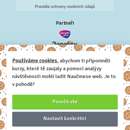
Pravidla ochrany osobních údajů
Partneři
Používáme cookies
, abychom ti připomněli
kurzy, které tě zaujaly a pomocí analýzy
návštěvnosti mohli ladit Naučmese web. Je to
v pohodě?
Povolit vše
Nastavit konkrétní
Naučmese, 2012-2026.
Sdílíme dovednosti, offline i online.