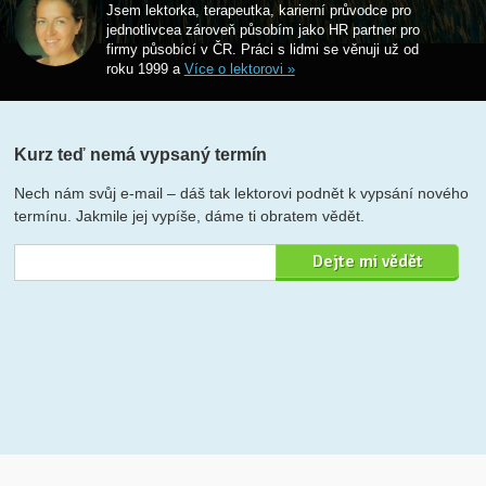
Jsem lektorka, terapeutka, karierní průvodce pro
jednotlivcea zároveň působím jako HR partner pro
firmy působící v ČR. Práci s lidmi se věnuji už od
roku 1999 a
Více o lektorovi »
Kurz teď nemá vypsaný termín
Nech nám svůj e-mail – dáš tak lektorovi podnět k vypsání nového
termínu. Jakmile jej vypíše, dáme ti obratem vědět.