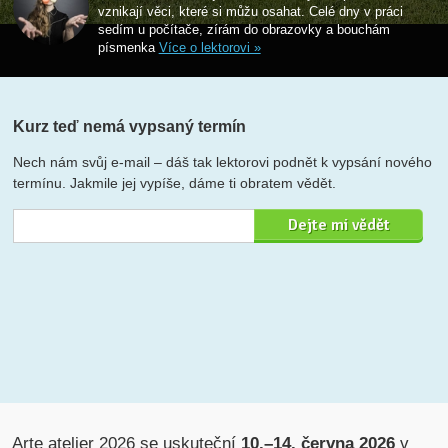
vznikají věci, které si můžu osahat. Celé dny v práci
sedím u počítače, zírám do obrazovky a bouchám
písmenka
Více o lektorovi »
Kurz teď nemá vypsaný termín
Nech nám svůj e-mail – dáš tak lektorovi podnět k vypsání nového
termínu. Jakmile jej vypíše, dáme ti obratem vědět.
Arte atelier 2026 se uskuteční
10.–14. června 2026
v