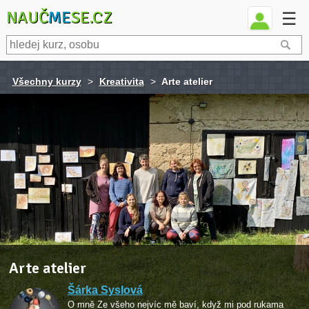
NAUČ
ME
SE.CZ
☰
Všechny kurzy
>
Kreativita
>
Arte atelier
Arte atelier
Šárka Syslová
O mně Ze všeho nejvíc mě baví, když mi pod rukama