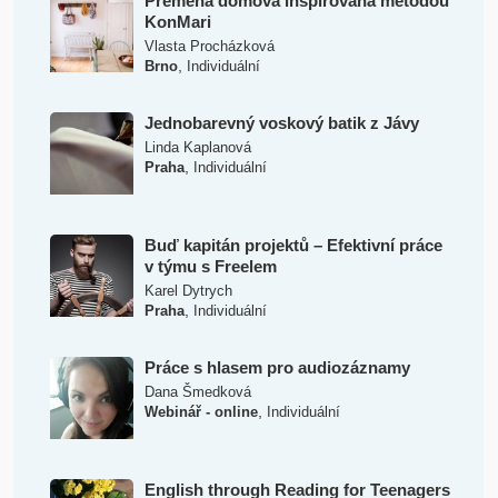
Přeměna domova inspirovaná metodou
KonMari
Vlasta Procházková
,
Brno
Individuální
Jednobarevný voskový batik z Jávy
Linda Kaplanová
,
Praha
Individuální
Buď kapitán projektů – Efektivní práce
v týmu s Freelem
Karel Dytrych
,
Praha
Individuální
Práce s hlasem pro audiozáznamy
Dana Šmedková
,
Webinář - online
Individuální
English through Reading for Teenagers