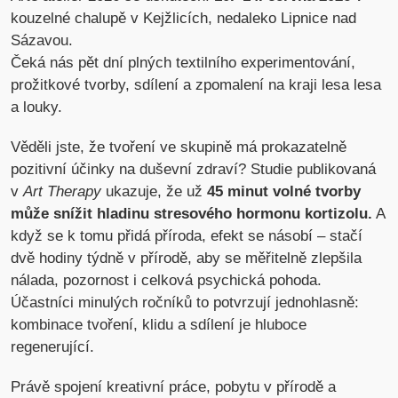
kouzelné chalupě v Kejžlicích, nedaleko Lipnice nad
Sázavou.
Čeká nás pět dní plných textilního experimentování,
prožitkové tvorby, sdílení a zpomalení na kraji lesa lesa
a louky.
Věděli jste, že tvoření ve skupině má prokazatelně
pozitivní účinky na duševní zdraví? Studie publikovaná
v
Art Therapy
ukazuje, že už
45 minut volné tvorby
může snížit hladinu stresového hormonu kortizolu.
A
když se k tomu přidá příroda, efekt se násobí – stačí
dvě hodiny týdně v přírodě, aby se měřitelně zlepšila
nálada, pozornost i celková psychická pohoda.
Účastníci minulých ročníků to potvrzují jednohlasně:
kombinace tvoření, klidu a sdílení je hluboce
regenerující.
Právě spojení kreativní práce, pobytu v přírodě a