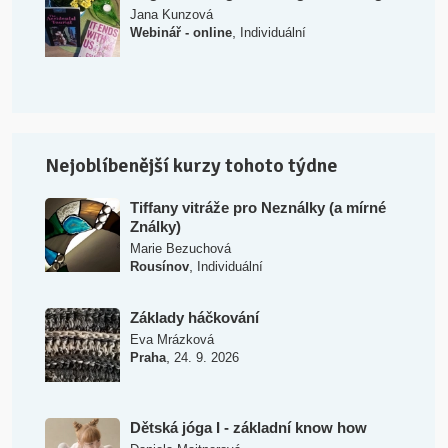
Jana Kunzová
,
Webinář - online
Individuální
Nejoblíbenější kurzy tohoto týdne
Tiffany vitráže pro Neználky (a mírné
Ználky)
Marie Bezuchová
,
Rousínov
Individuální
Základy háčkování
Eva Mrázková
,
Praha
24. 9. 2026
Dětská jóga I - základní know how