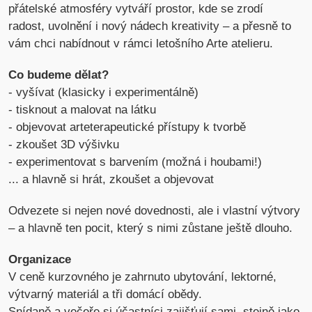
přátelské atmosféry vytváří prostor, kde se zrodí
radost, uvolnění i nový nádech kreativity – a přesně to
vám chci nabídnout v rámci letošního Arte atelieru.
Co budeme dělat?
- vyšívat (klasicky i experimentálně)
- tisknout a malovat na látku
- objevovat arteterapeutické přístupy k tvorbě
- zkoušet 3D výšivku
- experimentovat s barvením (možná i houbami!)
... a hlavně si hrát, zkoušet a objevovat
Odvezete si nejen nové dovednosti, ale i vlastní výtvory
– a hlavně ten pocit, který s nimi zůstane ještě dlouho.
Organizace
V ceně kurzovného je zahrnuto ubytování, lektorné,
výtvarný materiál a tři domácí obědy.
Snídaně a večeře si účastníci zajišťují sami, stejně jako