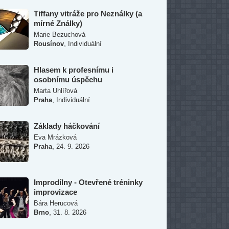
Tiffany vitráže pro Neználky (a
mírné Ználky)
Marie Bezuchová
,
Rousínov
Individuální
Hlasem k profesnímu i
osobnímu úspěchu
Marta Uhlířová
,
Praha
Individuální
Základy háčkování
Eva Mrázková
,
Praha
24. 9. 2026
Improdílny - Otevřené tréninky
improvizace
Bára Herucová
,
Brno
31. 8. 2026