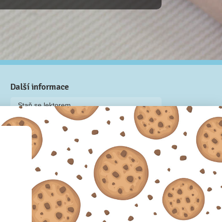
Další informace
Staň se lektorem
Video: Jak připravit kurz na Naučmese
Často kladené dotazy
Dárkové poukazy
Podmínky užívání
Obchodní podmínky
Zásady používání cookie souborů
Pravidla ochrany osobních údajů