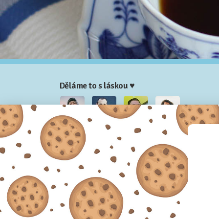
Děláme to s láskou ♥
Nela
Josef
Honza
Adam