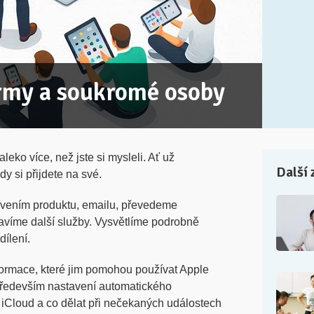
irmy a soukromé osoby
leko více, než jste si mysleli. Ať už
Další 
dy si přijdete na své.
vením produktu, emailu, převedeme
avíme další služby. Vysvětlíme podrobně
dílení.
formace, které jim pomohou používat Apple
 Především nastavení automatického
, iCloud a co dělat při nečekaných událostech