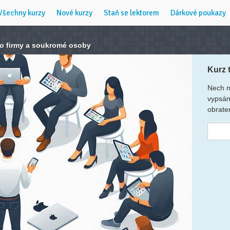
Všechny kurzy
Nové kurzy
Staň se lektorem
Dárkové poukazy
ro firmy a soukromé osoby
Kurz 
Nech n
vypsán
obrate