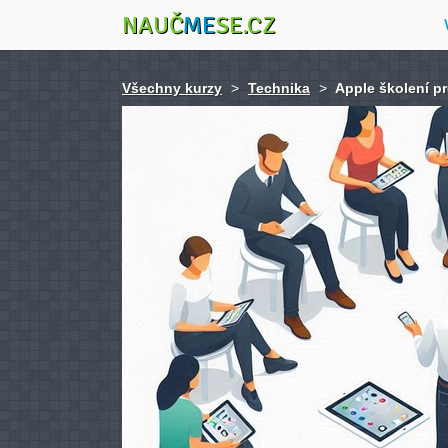
NAUČ
ME
SE.CZ
Všechny kurzy
>
Technika
>
Apple školení p