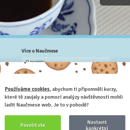
Více o Naučmese
O projektu
Blog: recenze z kurzů, rozhovory a články
Historky z kurzů
Používáme cookies
, abychom ti připomněli kurzy,
Příběh Naučmese
které tě zaujaly a pomocí analýzy návštěvnosti mohli
Naučmese festivaly
ladit Naučmese web. Je to v pohodě?
Náš systém pro vaši firmu
Prostory pro pořádání kurzů
Nastavit
Povolit vše
Kontakt a fakturační údaje
konkrétní