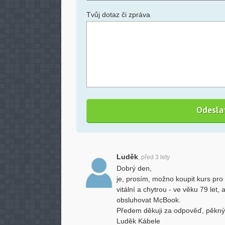
Tvůj dotaz či zpráva
Luděk
, před 3 lety
Dobrý den,
je, prosím, možno koupit kurs pro 
vitální a chytrou - ve věku 79 let
obsluhovat McBook.
Předem děkuji za odpověď, pěkn
Luděk Kábele