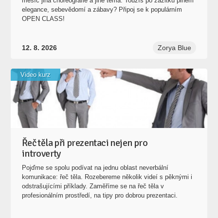
měsíc jiná choreografie a jiné téma. Toužíš po zážitku plném
elegance, sebevědomí a zábavy? Připoj se k populárním
OPEN CLASS!
12. 8. 2026
Zorya Blue
Video kurz
Řeč těla při prezentaci nejen pro
introverty
Pojďme se spolu podívat na jednu oblast neverbální
komunikace: řeč těla. Rozebereme několik videí s pěknými i
odstrašujícími příklady. Zaměříme se na řeč těla v
profesionálním prostředí, na tipy pro dobrou prezentaci.