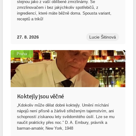
stejnou jako z vaší oblíbené zmrzlinárny. Se
zmrzlinovačem i bez jakýchkoliv spotřebičů, z
ingrediencí, které máte běžně doma. Spousta variant,
receptů a triků!
27. 8. 2026
Lucie Šitinová
Praha
Koktejly jsou věčné
„Kdokoliv může dělat dobré koktejly. Umění míchání
nápojů není přísně a žárlivě střeženým tajemstvím, ani
schopností získanou lety svědomitého úsilí. Lze se mu
naučit prakticky přes noc.“ D. A. Embury, právník a
barman-amatér, New York, 1948