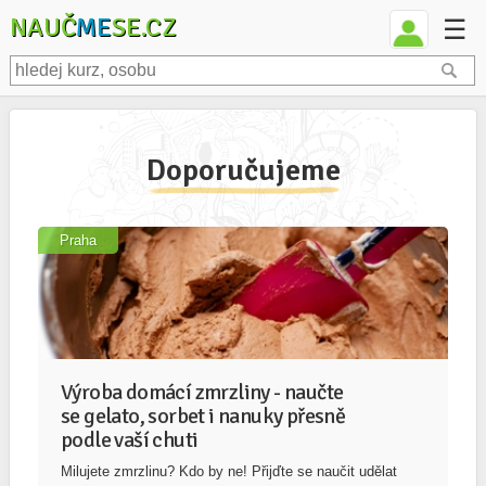
NAUČ
ME
SE.CZ
☰
Doporučujeme
Praha
Výroba domácí zmrzliny - naučte
se gelato, sorbet i nanuky přesně
podle vaší chuti
Milujete zmrzlinu? Kdo by ne! Přijďte se naučit udělat