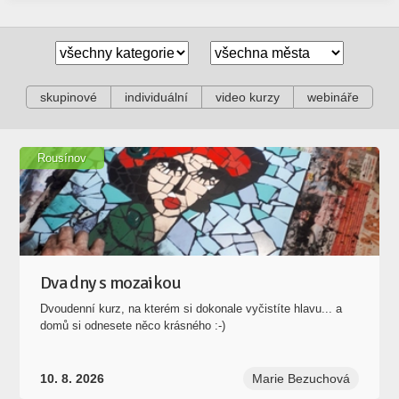
skupinové
individuální
video kurzy
webináře
Rousínov
Dva dny s mozaikou
Dvoudenní kurz, na kterém si dokonale vyčistíte hlavu... a
domů si odnesete něco krásného :-)
10. 8. 2026
Marie Bezuchová