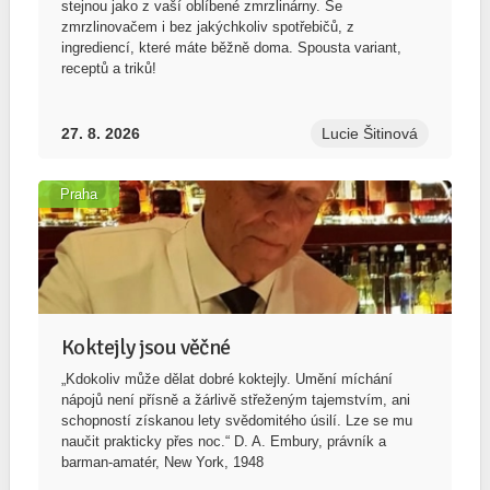
stejnou jako z vaší oblíbené zmrzlinárny. Se
zmrzlinovačem i bez jakýchkoliv spotřebičů, z
ingrediencí, které máte běžně doma. Spousta variant,
receptů a triků!
27. 8. 2026
Lucie Šitinová
Praha
Koktejly jsou věčné
„Kdokoliv může dělat dobré koktejly. Umění míchání
nápojů není přísně a žárlivě střeženým tajemstvím, ani
schopností získanou lety svědomitého úsilí. Lze se mu
naučit prakticky přes noc.“ D. A. Embury, právník a
barman-amatér, New York, 1948