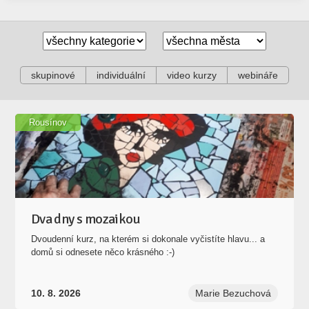
skupinové
individuální
video kurzy
webináře
Rousínov
Dva dny s mozaikou
Dvoudenní kurz, na kterém si dokonale vyčistíte hlavu... a
domů si odnesete něco krásného :-)
10. 8. 2026
Marie Bezuchová