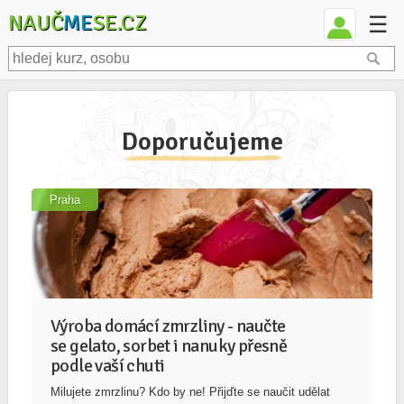
NAUČ
ME
SE.CZ
☰
Doporučujeme
Praha
Výroba domácí zmrzliny - naučte
se gelato, sorbet i nanuky přesně
podle vaší chuti
Milujete zmrzlinu? Kdo by ne! Přijďte se naučit udělat