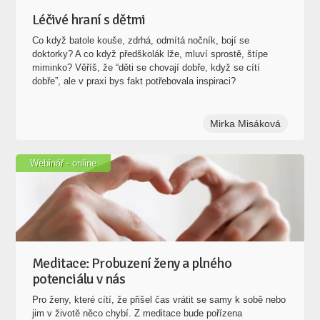
Léčivé hraní s dětmi
Co když batole kouše, zdrhá, odmítá nočník, bojí se
doktorky? A co když předškolák lže, mluví sprostě, štípe
miminko? Věříš, že “děti se chovají dobře, když se cítí
dobře”, ale v praxi bys fakt potřebovala inspiraci?
Mirka Misáková
Webinář - online
Meditace: Probuzení ženy a plného
potenciálu v nás
Pro ženy, které cítí, že přišel čas vrátit se samy k sobě nebo
jim v životě něco chybí. Z meditace bude pořízena