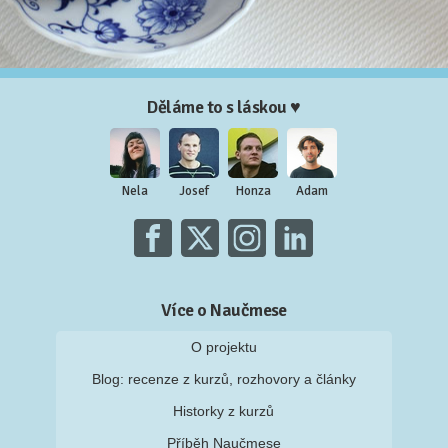
Děláme to s láskou ♥
Nela
Josef
Honza
Adam
Více o Naučmese
O projektu
Blog: recenze z kurzů, rozhovory a články
Historky z kurzů
Příběh Naučmese
Naučmese festivaly
Náš systém pro vaši firmu