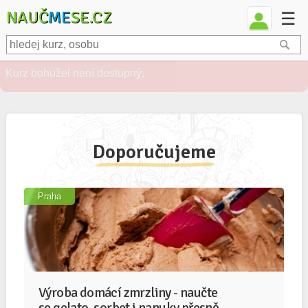
NAUČ
ME
SE.CZ
☰
Doporučujeme
Praha
Výroba domácí zmrzliny - naučte
se gelato, sorbet i nanuky přesně
podle vaší chuti
Milujete zmrzlinu? Kdo by ne! Přijďte se naučit udělat