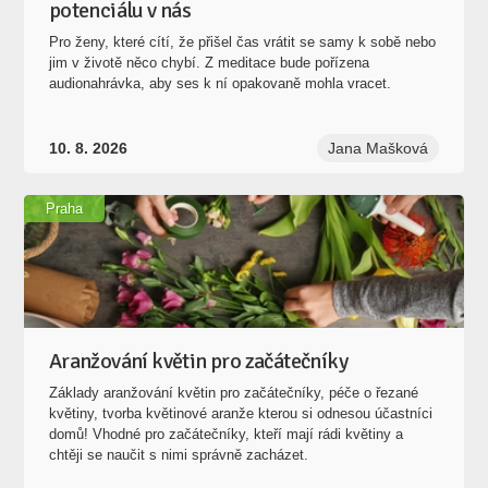
audionahrávka, aby ses k ní opakovaně mohla vracet.
10. 8. 2026
Jana Mašková
Praha
Aranžování květin pro začátečníky
Základy aranžování květin pro začátečníky, péče o řezané
květiny, tvorba květinové aranže kterou si odnesou účastníci
domů! Vhodné pro začátečníky, kteří mají rádi květiny a
chtěji se naučit s nimi správně zacházet.
12. 8. 2026
Markéta Keclíková