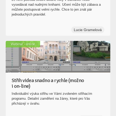
Lucie Gramelová
Webinář - online
Střih videa snadno a rychle (možno
i on-line)
Individuální výuka střihu ve Vámi zvoleném střihacím
programu. Detailní zaměření na žánry, které pro Vás
přicházejí v úvahu.
13. 8. 2026
Josef Mašek