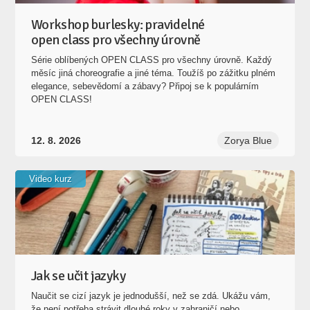
Série oblíbených OPEN CLASS pro všechny úrovně. Každý
měsíc jiná choreografie a jiné téma. Toužíš po zážitku plném
elegance, sebevědomí a zábavy? Připoj se k populárním
OPEN CLASS!
12. 8. 2026
Zorya Blue
Video kurz
Jak se učit jazyky
Naučit se cizí jazyk je jednodušší, než se zdá. Ukážu vám,
že není potřeba strávit dlouhé roky v zahraničí nebo
vysedávat nad nudnými knihami. Učení může být zábava a
můžete postupovat velmi rychle. Chce to jen znát pár
jednoduchých pravidel.