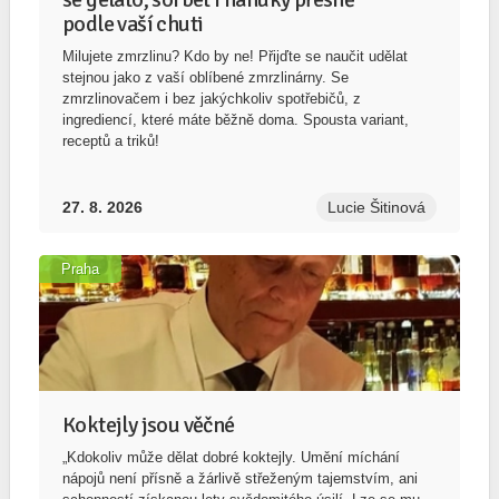
stejnou jako z vaší oblíbené zmrzlinárny. Se
zmrzlinovačem i bez jakýchkoliv spotřebičů, z
ingrediencí, které máte běžně doma. Spousta variant,
receptů a triků!
27. 8. 2026
Lucie Šitinová
Praha
Koktejly jsou věčné
„Kdokoliv může dělat dobré koktejly. Umění míchání
nápojů není přísně a žárlivě střeženým tajemstvím, ani
schopností získanou lety svědomitého úsilí. Lze se mu
naučit prakticky přes noc.“ D. A. Embury, právník a
barman-amatér, New York, 1948