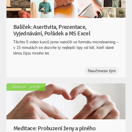
Balíček: Asertivita, Prezentace,
Vyjednávání, Pořádek a MS Excel
Těchto 5 video kurzů jsme natočili ve formátu microlearning –
v 15 minutách se dozvíte ty nejlepší tipy od lidí, kteří dané
téma žijou mnoho let.
Naučmese tým
Webinář - online
Meditace: Probuzení ženy a plného
potenciálu v nás
Pro ženy, které cítí, že přišel čas vrátit se samy k sobě nebo
jim v životě něco chybí. Z meditace bude pořízena