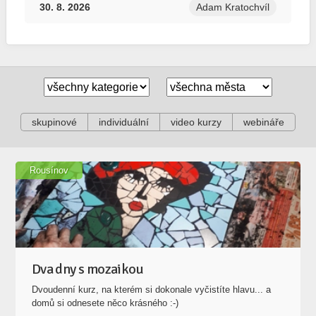
skupinové
individuální
video kurzy
webináře
Rousínov
Dva dny s mozaikou
Dvoudenní kurz, na kterém si dokonale vyčistíte hlavu... a
domů si odnesete něco krásného :-)
10. 8. 2026
Marie Bezuchová