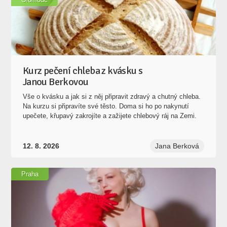
Kurz pečení chleba z kvásku s
Janou Berkovou
Vše o kvásku a jak si z něj připravit zdravý a chutný chleba.
Na kurzu si připravíte své těsto. Doma si ho po nakynutí
upečete, křupavý zakrojíte a zažijete chlebový ráj na Zemi.
12. 8. 2026
Jana Berková
Praha
Workshop burlesky: pravidelné
open class pro všechny úrovně