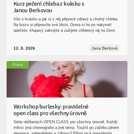
Kurz pečení chleba z kvásku s
Janou Berkovou
Vše o kvásku a jak si z něj připravit zdravý a chutný chleba.
Na kurzu si připravíte své těsto. Doma si ho po nakynutí
upečete, křupavý zakrojíte a zažijete chlebový ráj na Zemi.
12. 8. 2026
Jana Berková
Praha
Workshop burlesky: pravidelné
open class pro všechny úrovně
Série oblíbených OPEN CLASS pro všechny úrovně. Každý
měsíc jiná choreografie a jiné téma. Toužíš po zážitku plném
elegance, sebevědomí a zábavy? Připoj se k populárním