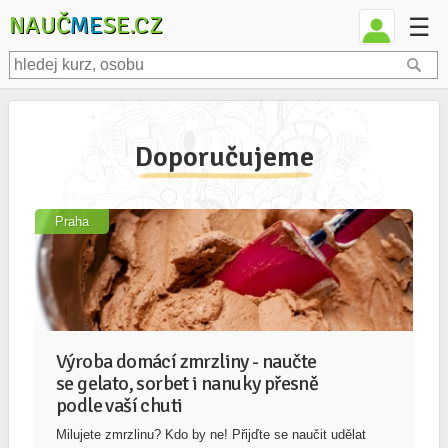
NAUČ
ME
SE.CZ
☰
Doporučujeme
Praha
Výroba domácí zmrzliny - naučte
se gelato, sorbet i nanuky přesně
podle vaší chuti
Milujete zmrzlinu? Kdo by ne! Přijďte se naučit udělat