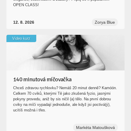
OPEN CLASS!
12. 8. 2026
Zorya Blue
Video kurz
140 minutová míčovačka
Chceš zdravou rychlovku? Nemáš 20 minut denně? Kamóón.
Celkem 70 cviků, kterými Tě jako zkušená fyzio, jasnými
pokyny provedu, aniž by sis ničil (a) tělo. Na první dobrou
cviky na míči vypadají jednoduše, ale když jsi poctivá(ý),
ucítíš možná i třes.
Markéta Matoušková