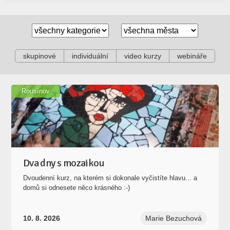
skupinové
individuální
video kurzy
webináře
Rousínov
Dva dny s mozaikou
Dvoudenní kurz, na kterém si dokonale vyčistíte hlavu... a
domů si odnesete něco krásného :-)
10. 8. 2026
Marie Bezuchová