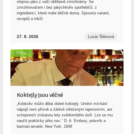
stejnou jako z vaší oblíbené zmrzlinárny. Se
zmrzlinovačem i bez jakýchkoliv spotřebičů, z
ingrediencí, které máte běžně doma. Spousta variant,
receptů a triků!
27. 8. 2026
Lucie Šitinová
Praha
Koktejly jsou věčné
„Kdokoliv může dělat dobré koktejly. Umění míchání
nápojů není přísně a žárlivě střeženým tajemstvím, ani
schopností získanou lety svědomitého úsilí. Lze se mu
naučit prakticky přes noc.“ D. A. Embury, právník a
barman-amatér, New York, 1948