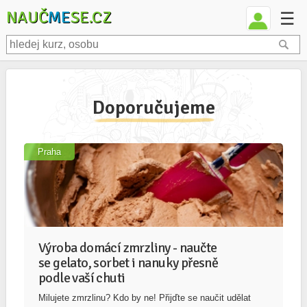
NAUČ
ME
SE.CZ
☰
Doporučujeme
Praha
Výroba domácí zmrzliny - naučte
se gelato, sorbet i nanuky přesně
podle vaší chuti
Milujete zmrzlinu? Kdo by ne! Přijďte se naučit udělat