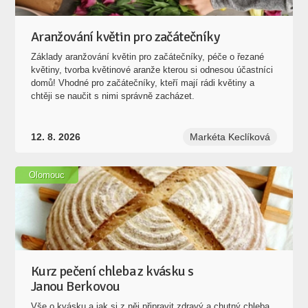
Aranžování květin pro začátečníky
Základy aranžování květin pro začátečníky, péče o řezané
květiny, tvorba květinové aranže kterou si odnesou účastníci
domů! Vhodné pro začátečníky, kteří mají rádi květiny a
chtěji se naučit s nimi správně zacházet.
12. 8. 2026
Markéta Keclíková
Olomouc
Kurz pečení chleba z kvásku s
Janou Berkovou
Vše o kvásku a jak si z něj připravit zdravý a chutný chleba.