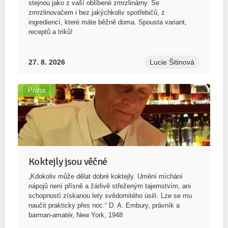
stejnou jako z vaší oblíbené zmrzlinárny. Se
zmrzlinovačem i bez jakýchkoliv spotřebičů, z
ingrediencí, které máte běžně doma. Spousta variant,
receptů a triků!
27. 8. 2026
Lucie Šitinová
Praha
Koktejly jsou věčné
„Kdokoliv může dělat dobré koktejly. Umění míchání
nápojů není přísně a žárlivě střeženým tajemstvím, ani
schopností získanou lety svědomitého úsilí. Lze se mu
naučit prakticky přes noc.“ D. A. Embury, právník a
barman-amatér, New York, 1948