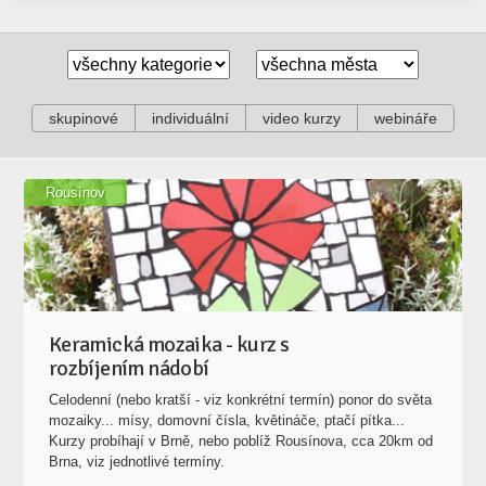
skupinové
individuální
video kurzy
webináře
Rousínov
Keramická mozaika - kurz s
rozbíjením nádobí
Celodenní (nebo kratší - viz konkrétní termín) ponor do světa
mozaiky... mísy, domovní čísla, květináče, ptačí pítka...
Kurzy probíhají v Brně, nebo poblíž Rousínova, cca 20km od
Brna, viz jednotlivé termíny.