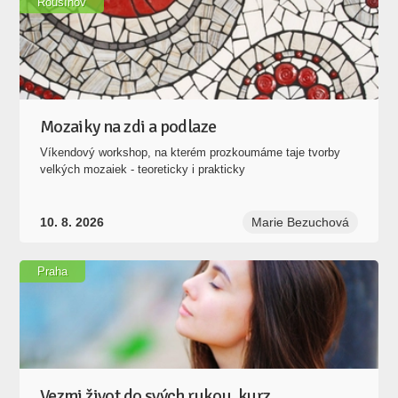
Rousínov
Mozaiky na zdi a podlaze
Víkendový workshop, na kterém prozkoumáme taje tvorby
velkých mozaiek - teoreticky i prakticky
10. 8. 2026
Marie Bezuchová
Praha
Vezmi život do svých rukou, kurz