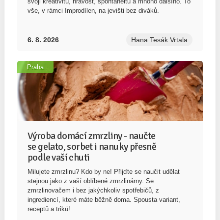
svoji kreativitu, hravost, spontaneitu a mnoho dalšího. To
vše, v rámci Improdílen, na jevišti bez diváků.
6. 8. 2026
Hana Tesák Vrtala
Praha
Výroba domácí zmrzliny - naučte
se gelato, sorbet i nanuky přesně
podle vaší chuti
Milujete zmrzlinu? Kdo by ne! Přijďte se naučit udělat
stejnou jako z vaší oblíbené zmrzlinárny. Se
zmrzlinovačem i bez jakýchkoliv spotřebičů, z
ingrediencí, které máte běžně doma. Spousta variant,
receptů a triků!