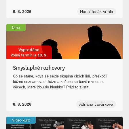
6. 8. 2026
Hana Tesák Vrtala
Brno
Vyprodáno
Volný termín je 10. 9.
Smysluplné rozhovory
Co se stane, když se sejde skupina cizích lidí, přeskočí
běžné seznamovací fráze a začnou se bavit rovnou o
věcech, které jdou do hloubky? Přijď to zjistit.
6. 8. 2026
Adriana Javůrková
Video kurz