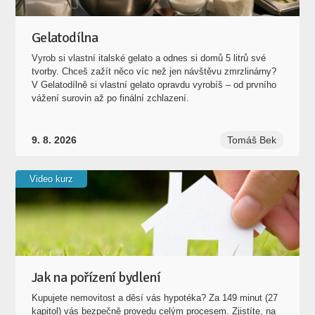
Gelatodílna
Vyrob si vlastní italské gelato a odnes si domů 5 litrů své
tvorby. Chceš zažít něco víc než jen návštěvu zmrzlinárny?
V Gelatodílně si vlastní gelato opravdu vyrobíš – od prvního
vážení surovin až po finální zchlazení.
9. 8. 2026
Tomáš Bek
Video kurz
Jak na pořízení bydlení
Kupujete nemovitost a děsí vás hypotéka? Za 149 minut (27
kapitol) vás bezpečně provedu celým procesem. Zjistíte, na