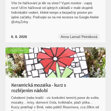
Víte že háčkování je lék na stres? Vypni monitor - zapoj
ruce! Učím háčkovat od úplných základů v malé skupině.
Individuální vedení, klidné tempo a bezpečný prostor pro
úplné začátky. Podívejte se na mé recenze na Google Ateliér
@vlnyZvlny
6. 8. 2026
Anna Lamač Petráková
Rousínov
Keramická mozaika - kurz s
rozbíjením nádobí
Celodenní (nebo kratší - viz konkrétní termín) ponor do světa
mozaiky... mísy, domovní čísla, květináče, ptačí pítka...
Kurzy probíhají v Brně, nebo poblíž Rousínova, cca 20km od