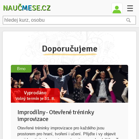
NAUČ
ME
SE.CZ
☰
Doporučujeme
Brno
Vyprodáno
Volný termín je 31. 8.
Improdílny - Otevřené tréninky
improvizace
Otevřené tréninky improvizace pro každého jsou
prostorem pro hraní, tvoření i učení. Přijďte i vy objevit