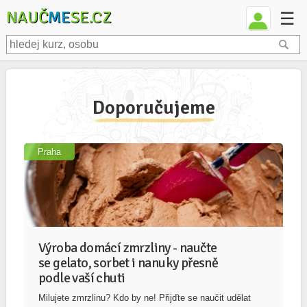
NAUČ
ME
SE.CZ
☰
Doporučujeme
Praha
Výroba domácí zmrzliny - naučte
se gelato, sorbet i nanuky přesně
podle vaší chuti
Milujete zmrzlinu? Kdo by ne! Přijďte se naučit udělat