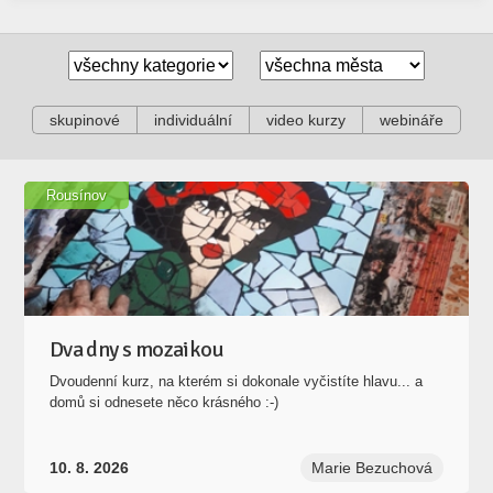
skupinové
individuální
video kurzy
webináře
Rousínov
Dva dny s mozaikou
Dvoudenní kurz, na kterém si dokonale vyčistíte hlavu... a
domů si odnesete něco krásného :-)
10. 8. 2026
Marie Bezuchová