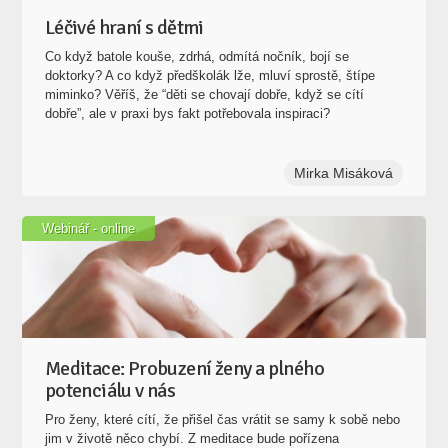
Léčivé hraní s dětmi
Co když batole kouše, zdrhá, odmítá nočník, bojí se
doktorky? A co když předškolák lže, mluví sprostě, štípe
miminko? Věříš, že “děti se chovají dobře, když se cítí
dobře”, ale v praxi bys fakt potřebovala inspiraci?
Mirka Misáková
Webinář - online
Meditace: Probuzení ženy a plného
potenciálu v nás
Pro ženy, které cítí, že přišel čas vrátit se samy k sobě nebo
jim v životě něco chybí. Z meditace bude pořízena