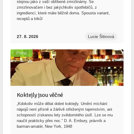
stejnou jako z vaší oblíbené zmrzlinárny. Se
zmrzlinovačem i bez jakýchkoliv spotřebičů, z
ingrediencí, které máte běžně doma. Spousta variant,
receptů a triků!
27. 8. 2026
Lucie Šitinová
Praha
Koktejly jsou věčné
„Kdokoliv může dělat dobré koktejly. Umění míchání
nápojů není přísně a žárlivě střeženým tajemstvím, ani
schopností získanou lety svědomitého úsilí. Lze se mu
naučit prakticky přes noc.“ D. A. Embury, právník a
barman-amatér, New York, 1948