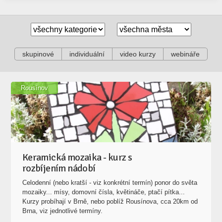
skupinové
individuální
video kurzy
webináře
Rousínov
Keramická mozaika - kurz s
rozbíjením nádobí
Celodenní (nebo kratší - viz konkrétní termín) ponor do světa
mozaiky... mísy, domovní čísla, květináče, ptačí pítka...
Kurzy probíhají v Brně, nebo poblíž Rousínova, cca 20km od
Brna, viz jednotlivé termíny.