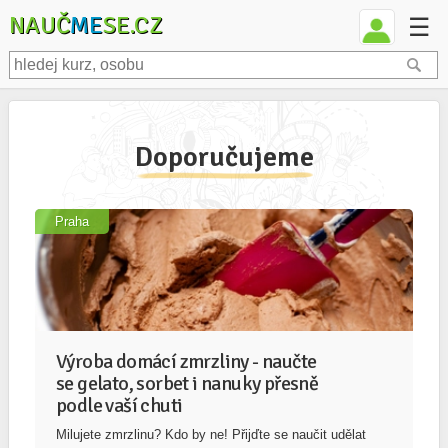
NAUČ
ME
SE.CZ
☰
Doporučujeme
Praha
Výroba domácí zmrzliny - naučte
se gelato, sorbet i nanuky přesně
podle vaší chuti
Milujete zmrzlinu? Kdo by ne! Přijďte se naučit udělat