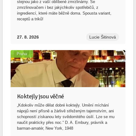
stejnou jako z vaší oblíbené zmrzlinárny. Se
zmrzlinovačem i bez jakýchkoliv spotřebičů, z
ingrediencí, které máte běžně doma. Spousta variant,
receptů a triků!
27. 8. 2026
Lucie Šitinová
Praha
Koktejly jsou věčné
„Kdokoliv může dělat dobré koktejly. Umění míchání
nápojů není přísně a žárlivě střeženým tajemstvím, ani
schopností získanou lety svědomitého úsilí. Lze se mu
naučit prakticky přes noc.“ D. A. Embury, právník a
barman-amatér, New York, 1948