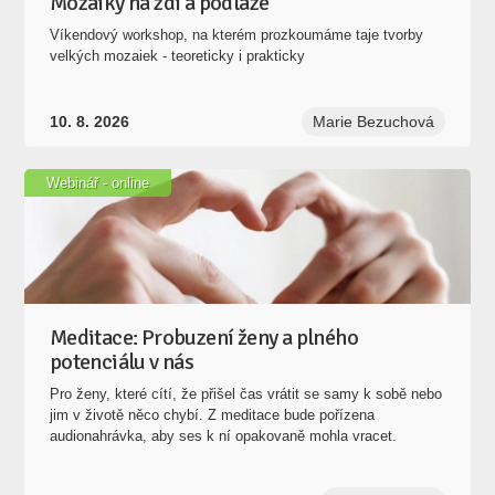
Mozaiky na zdi a podlaze
Víkendový workshop, na kterém prozkoumáme taje tvorby
velkých mozaiek - teoreticky i prakticky
10. 8. 2026
Marie Bezuchová
Webinář - online
Meditace: Probuzení ženy a plného
potenciálu v nás
Pro ženy, které cítí, že přišel čas vrátit se samy k sobě nebo
jim v životě něco chybí. Z meditace bude pořízena
audionahrávka, aby ses k ní opakovaně mohla vracet.