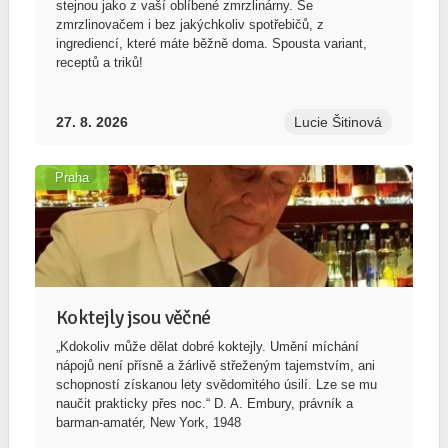
stejnou jako z vaší oblíbené zmrzlinárny. Se
zmrzlinovačem i bez jakýchkoliv spotřebičů, z
ingrediencí, které máte běžně doma. Spousta variant,
receptů a triků!
27. 8. 2026
Lucie Šitinová
Praha
Koktejly jsou věčné
„Kdokoliv může dělat dobré koktejly. Umění míchání
nápojů není přísně a žárlivě střeženým tajemstvím, ani
schopností získanou lety svědomitého úsilí. Lze se mu
naučit prakticky přes noc.“ D. A. Embury, právník a
barman-amatér, New York, 1948