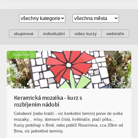
skupinové
individuální
video kurzy
webináře
Rousínov
Keramická mozaika - kurz s
rozbíjením nádobí
Celodenní (nebo kratší - viz konkrétní termín) ponor do světa
mozaiky... mísy, domovní čísla, květináče, ptačí pítka...
Kurzy probíhají v Brně, nebo poblíž Rousínova, cca 20km od
Brna, viz jednotlivé termíny.