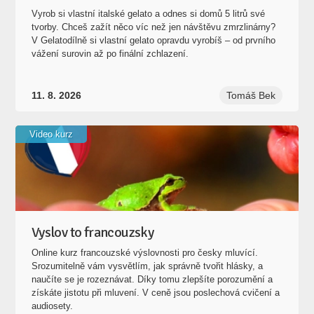
Vyrob si vlastní italské gelato a odnes si domů 5 litrů své
tvorby. Chceš zažít něco víc než jen návštěvu zmrzlinárny?
V Gelatodílně si vlastní gelato opravdu vyrobíš – od prvního
vážení surovin až po finální zchlazení.
11. 8. 2026
Tomáš Bek
Video kurz
Vyslov to francouzsky
Online kurz francouzské výslovnosti pro česky mluvící.
Srozumitelně vám vysvětlím, jak správně tvořit hlásky, a
naučíte se je rozeznávat. Díky tomu zlepšíte porozumění a
získáte jistotu při mluvení. V ceně jsou poslechová cvičení a
audiosety.