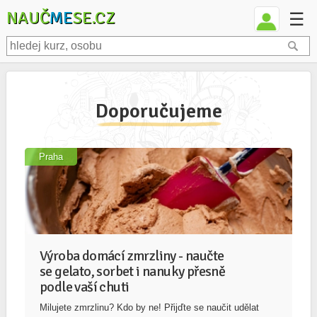
NAUČ
ME
SE.CZ
☰
Doporučujeme
Praha
Výroba domácí zmrzliny - naučte
se gelato, sorbet i nanuky přesně
podle vaší chuti
Milujete zmrzlinu? Kdo by ne! Přijďte se naučit udělat